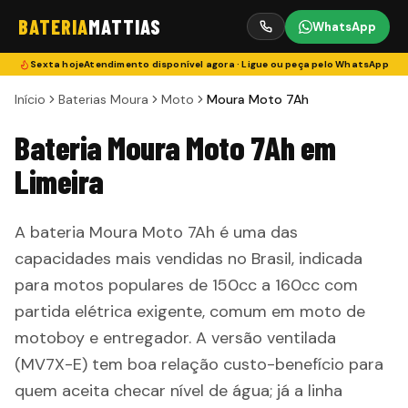
BATERIA
MATTIAS
WhatsApp
Sexta
hoje
Atendimento disponível agora · Ligue ou peça pelo WhatsApp
Início
Baterias Moura
Moto
Moura Moto 7Ah
Bateria Moura Moto 7Ah em
Limeira
A bateria Moura Moto 7Ah é uma das
capacidades mais vendidas no Brasil, indicada
para motos populares de 150cc a 160cc com
partida elétrica exigente, comum em moto de
motoboy e entregador. A versão ventilada
(MV7X-E) tem boa relação custo-benefício para
quem aceita checar nível de água; já a linha