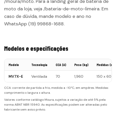
/moura/moto. Para a landing geral de bateria de
moto da loja, veja /bateria-de-moto-limeira. Em
caso de dúvida, mande modelo e ano no
WhatsApp (19) 99868-1688.
Modelos e especificações
Modelo
Tecnologia
CCA (A)
Peso (kg)
Medidas (mm
MV7X-E
Ventilada
70
1,960
150 x 60 x 
CCA: corrente de partida a frio, medida a -10°C, em ampères. Medidas:
comprimento x largura x altura.
Valores conforme catálogo Moura, sujeitos a variação de até 5% pela
norma ABNT NBR 15940. As especificações podem ser alteradas pelo
fabricante sem aviso prévio.