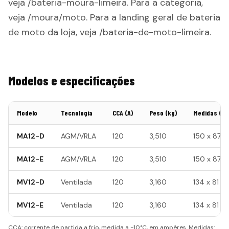
veja /bateria-moura-limeira. Para a categoria,
veja /moura/moto. Para a landing geral de bateria
de moto da loja, veja /bateria-de-moto-limeira.
Modelos e especificações
Modelo
Tecnologia
CCA (A)
Peso (kg)
Medidas (m
MA12-D
AGM/VRLA
120
3,510
150 x 87 x
MA12-E
AGM/VRLA
120
3,510
150 x 87 x
MV12-D
Ventilada
120
3,160
134 x 81 x 
MV12-E
Ventilada
120
3,160
134 x 81 x 
CCA: corrente de partida a frio, medida a -10°C, em ampères. Medidas: