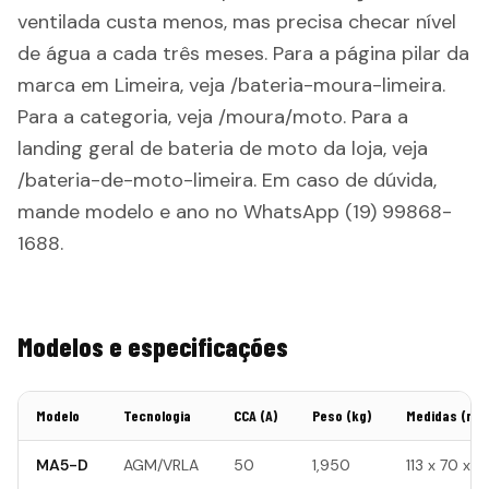
ventilada custa menos, mas precisa checar nível
de água a cada três meses. Para a página pilar da
marca em Limeira, veja /bateria-moura-limeira.
Para a categoria, veja /moura/moto. Para a
landing geral de bateria de moto da loja, veja
/bateria-de-moto-limeira. Em caso de dúvida,
mande modelo e ano no WhatsApp (19) 99868-
1688.
Modelos e especificações
Modelo
Tecnologia
CCA (A)
Peso (kg)
Medidas (mm
MA5-D
AGM/VRLA
50
1,950
113 x 70 x 1