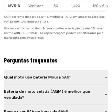
MV5-D
Ventilada
50
1,420
120 x 61 x 1
CCA: corrente de partida a frio, medida a -10°C, em ampères. Medidas:
comprimento x largura x altura.
Valores conforme catálogo Moura, sujeitos a variação de até 5% pela
norma ABNT NBR 15940. As especificações podem ser alteradas pelo
fabricante sem aviso prévio.
Perguntas frequentes
Qual moto usa bateria Moura 5Ah?
Bateria de moto selada (AGM) é melhor que
ventilada?
Posso usar 6Ah no lugar da 5Ah?