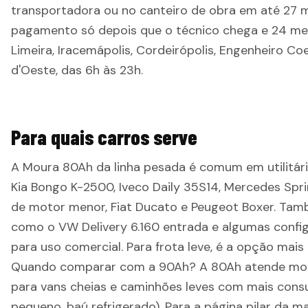
transportadora ou no canteiro de obra em até 27 m
pagamento só depois que o técnico chega e 24 mes
Limeira, Iracemápolis, Cordeirópolis, Engenheiro C
d'Oeste, das 6h às 23h.
Para quais carros serve
A Moura 80Ah da linha pesada é comum em utilitári
Kia Bongo K-2500, Iveco Daily 35S14, Mercedes Spri
de motor menor, Fiat Ducato e Peugeot Boxer. Ta
como o VW Delivery 6.160 entrada e algumas config
para uso comercial. Para frota leve, é a opção mai
Quando comparar com a 90Ah? A 80Ah atende moto
para vans cheias e caminhões leves com mais consu
pequeno, baú refrigerado). Para a página pilar da m