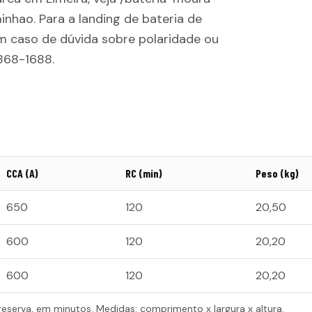
inhao. Para a landing de bateria de
Em caso de dúvida sobre polaridade ou
868-1688.
CCA (A)
RC (min)
Peso (kg)
650
120
20,50
600
120
20,20
600
120
20,20
reserva, em minutos. Medidas: comprimento x largura x altura.