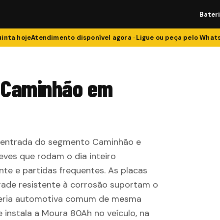
Bater
inta
hoje
Atendimento disponível agora · Ligue ou peça pelo Wha
a Caminhão em
e entrada do segmento Caminhão e
leves que rodam o dia inteiro
te e partidas frequentes. As placas
rade resistente à corrosão suportam o
ateria automotiva comum de mesma
 instala a Moura 80Ah no veículo, na