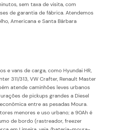
inutos, sem taxa de visita, com
es de garantia de fábrica. Atendemos
oelho, Americana e Santa Bárbara
os e vans de carga, como Hyundai HR,
nter 311/313, VW Crafter, Renault Master
mbém atende caminhões leves urbanos
urações de pickups grandes a Diesel
s econômica entre as pesadas Moura.
res menores e uso urbano; a 90Ah é
mo de bordo (rastreador, freezer
arca em Limeira, veja /bateria-moura-