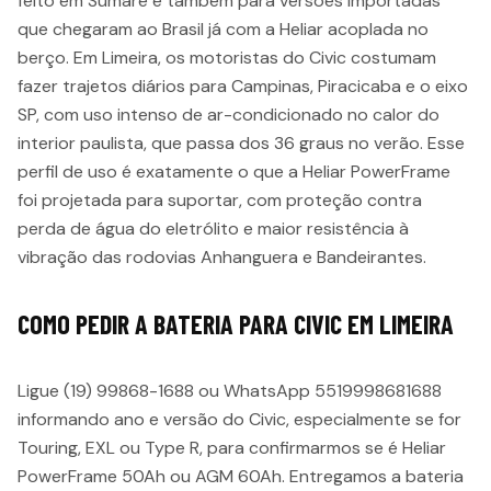
feito em Sumaré e também para versões importadas
que chegaram ao Brasil já com a Heliar acoplada no
berço. Em Limeira, os motoristas do Civic costumam
fazer trajetos diários para Campinas, Piracicaba e o eixo
SP, com uso intenso de ar-condicionado no calor do
interior paulista, que passa dos 36 graus no verão. Esse
perfil de uso é exatamente o que a Heliar PowerFrame
foi projetada para suportar, com proteção contra
perda de água do eletrólito e maior resistência à
vibração das rodovias Anhanguera e Bandeirantes.
COMO PEDIR A BATERIA PARA CIVIC EM LIMEIRA
Ligue (19) 99868-1688 ou WhatsApp 5519998681688
informando ano e versão do Civic, especialmente se for
Touring, EXL ou Type R, para confirmarmos se é Heliar
PowerFrame 50Ah ou AGM 60Ah. Entregamos a bateria