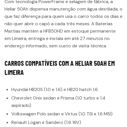
Com tecnologia PowerFrame e selagem de fábrica, a
Heliar 50Ah dispensa manutenção com água destilada, o
que faz diferença para quem usa o carro todos os dias e
não quer abrir o capô a cada três meses. A Baterias
Mattias mantém a HFB50HD em estoque permanente
em Limeira, entrega e instala em até 27 minutos no
endereço informado, sem custo de visita técnica.
CARROS COMPATÍVEIS COM A HELIAR 50AH EM
LIMEIRA
Hyundai HB20S (1.0 e 1.6) e HB20 hatch 1.6
Chevrolet Onix sedan e Prisma (1.0 turbo e 1.4
aspirado)
Volkswagen Polo sedan e Virtus (1.0 TSI e 1.6 MSI)
Renault Logan e Sandero (1.6 16V)