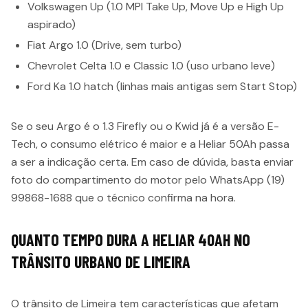
Volkswagen Up (1.0 MPI Take Up, Move Up e High Up
aspirado)
Fiat Argo 1.0 (Drive, sem turbo)
Chevrolet Celta 1.0 e Classic 1.0 (uso urbano leve)
Ford Ka 1.0 hatch (linhas mais antigas sem Start Stop)
Se o seu Argo é o 1.3 Firefly ou o Kwid já é a versão E-
Tech, o consumo elétrico é maior e a Heliar 50Ah passa
a ser a indicação certa. Em caso de dúvida, basta enviar
foto do compartimento do motor pelo WhatsApp (19)
99868-1688 que o técnico confirma na hora.
QUANTO TEMPO DURA A HELIAR 40AH NO
TRÂNSITO URBANO DE LIMEIRA
O trânsito de Limeira tem características que afetam