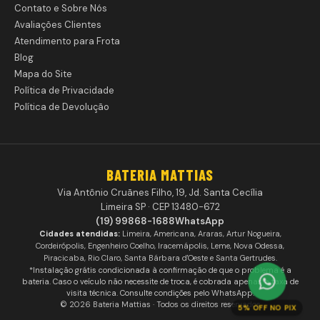
Contato e Sobre Nós
Avaliações Clientes
Atendimento para Frota
Blog
Mapa do Site
Política de Privacidade
Política de Devolução
BATERIA MATTIAS
Via Antônio Cruãnes Filho, 19, Jd. Santa Cecília
Limeira SP · CEP 13480-672
(19) 99868-1688
WhatsApp
Cidades atendidas:
Limeira, Americana, Araras, Artur Nogueira,
Cordeirópolis, Engenheiro Coelho, Iracemápolis, Leme, Nova Odessa,
Piracicaba, Rio Claro, Santa Bárbara d'Oeste e Santa Gertrudes.
*Instalação grátis condicionada à confirmação de que o problema é a
bateria. Caso o veículo não necessite de troca, é cobrada apenas a taxa de
visita técnica. Consulte condições pelo WhatsApp.
© 2026 Bateria Mattias · Todos os direitos reservados
5% OFF NO PIX