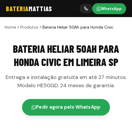
BATERIA
MATTIAS
WhatsApp
Home
Produtos
Bateria Heliar 50Ah para Honda Civic
BATERIA HELIAR 50AH PARA
HONDA CIVIC
EM
LIMEIRA
SP
Entrega e instalação gratuita em até
27 minutos
.
Modelo
HE50GD
.
24 meses
de garantia
.
Pedir agora pelo WhatsApp