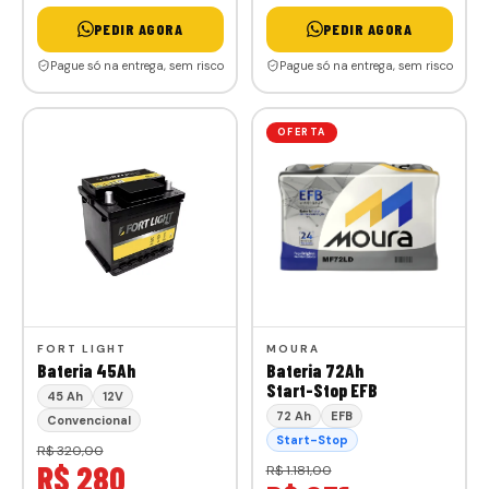
PEDIR AGORA
PEDIR AGORA
Pague só na entrega, sem risco
Pague só na entrega, sem risco
OFERTA
FORT LIGHT
MOURA
Bateria 45Ah
Bateria 72Ah
Start-Stop EFB
45 Ah
12V
72 Ah
EFB
Convencional
Start-Stop
R$ 320,00
R$ 280
R$ 1.181,00