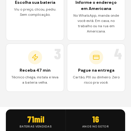
Escolha sua bateria
Informe o endereço
em Americana
Viu o preço, clicou, pediu.
Sem complicação.
No WhatsApp, manda onde
você está. Em casa, no
trabalho ou na rua em
Americana.
3
4
Receba 47 min
Pague na entrega
Técnico chega, instala e leva
Cartão, PIX ou dinheiro. Zero
a bateria velha.
risco pra você.
71mil
16
BATERIAS VENDIDAS
ANOS NO SETOR