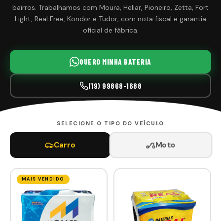
bairros. Trabalhamos com Moura, Heliar, Pioneiro, Zetta, Fort
Light, Real Free, Kondor e Tudor, com nota fiscal e garantia
oficial de fábrica.
QUERO MINHA BATERIA
(19) 99868-1688
SELECIONE O TIPO DO VEÍCULO
Moto
Carro
MAIS VENDIDO