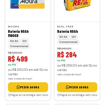
MOURA
REAL FREE
Bateria 60Ah
Bateria 60Ah
M60GD
60 Ah
12V
60 Ah
12V
Convencional
Convencional
R$ 349,00
R$ 284
R$ 639,00
R$ 499
no PIX
no PIX
ou
R$ 299
,00
em até 12x no
ou
R$ 530
,00
em até 12x no
cartão
cartão
valor a base de troca*
valor a base de troca*
PEDIR AGORA
PEDIR AGORA
Pague só na entrega, sem risco
Pague só na entrega, sem risco