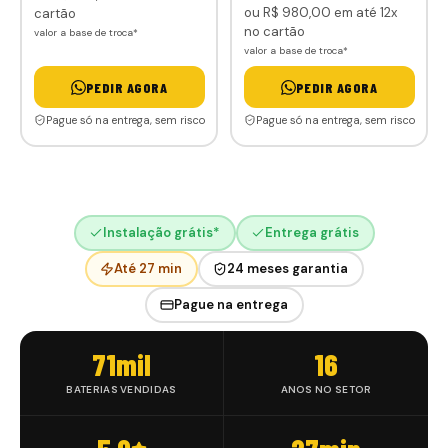
ou
R$ 980
,00
em até 12x
cartão
no cartão
valor a base de troca*
valor a base de troca*
PEDIR AGORA
PEDIR AGORA
Pague só na entrega, sem risco
Pague só na entrega, sem risco
Instalação grátis*
Entrega grátis
Até 27 min
24 meses garantia
Pague na entrega
71
mil
16
BATERIAS VENDIDAS
ANOS NO SETOR