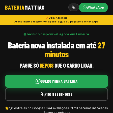
BATERIA
MATTIAS
WhatsApp
Domingo
hoje
Atendimento disponível agora · Ligue ou peça pelo WhatsApp
Técnico disponível agora em Limeira
Bateria nova instalada em até
27
minutos
PAGUE SÓ
DEPOIS
QUE O CARRO LIGAR.
QUERO MINHA BATERIA
(19) 99868-1688
5,0
estrelas no Google
·
1.344 avaliações
·
71 mil baterias instaladas
·
Pague na entrega