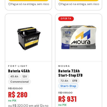
Pague só na entrega, sem risco
Pague só na entrega, sem risco
OFERTA
FORT LIGHT
MOURA
Bateria 45Ah
Bateria 72Ah
Start-Stop EFB
45 Ah
12V
72 Ah
EFB
Convencional
Start-Stop
R$ 320,00
R$ 280
R$ 1.181,00
R$ 931
no PIX
no PIX
ou
R$ 320
,00
em até 12x no