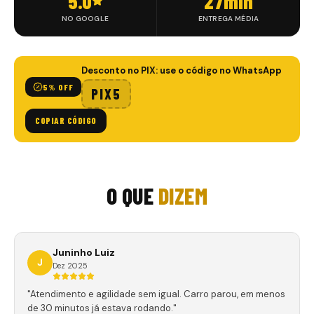
5.0
27
min
NO GOOGLE
ENTREGA MÉDIA
Desconto no PIX: use o código no WhatsApp
5% OFF
PIX5
COPIAR CÓDIGO
O QUE
DIZEM
Juninho Luiz
J
Dez 2025
"Atendimento e agilidade sem igual. Carro parou, em menos
de 30 minutos já estava rodando."