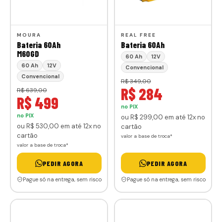
MOURA
REAL FREE
Bateria 60Ah
Bateria 60Ah
M60GD
60 Ah
12V
60 Ah
12V
Convencional
Convencional
R$ 349,00
R$ 284
R$ 639,00
R$ 499
no PIX
no PIX
ou
R$ 299
,00
em até 12x no
ou
R$ 530
,00
em até 12x no
cartão
cartão
valor a base de troca*
valor a base de troca*
PEDIR AGORA
PEDIR AGORA
Pague só na entrega, sem risco
Pague só na entrega, sem risco