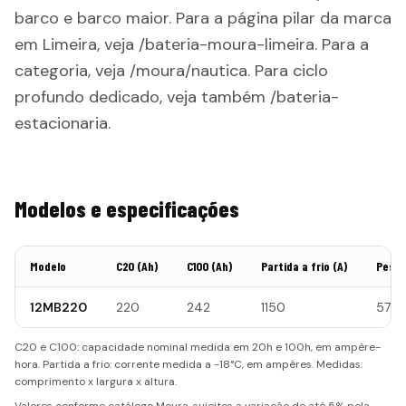
barco e barco maior. Para a página pilar da marca
em Limeira, veja /bateria-moura-limeira. Para a
categoria, veja /moura/nautica. Para ciclo
profundo dedicado, veja também /bateria-
estacionaria.
Modelos e especificações
Modelo
C20 (Ah)
C100 (Ah)
Partida a frio (A)
Peso 
12MB220
220
242
1150
57
C20 e C100: capacidade nominal medida em 20h e 100h, em ampère-
hora. Partida a frio: corrente medida a -18°C, em ampères. Medidas:
comprimento x largura x altura.