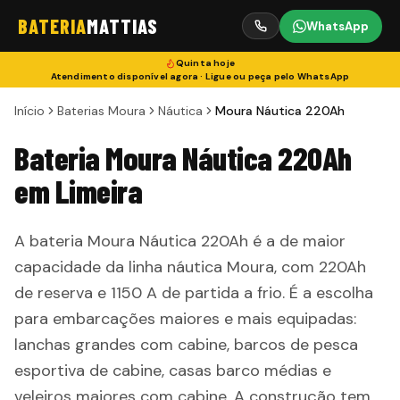
BATERIA
MATTIAS
WhatsApp
Quinta
hoje
Atendimento disponível agora · Ligue ou peça pelo WhatsApp
Início
Baterias Moura
Náutica
Moura Náutica 220Ah
Bateria Moura Náutica 220Ah
em Limeira
A bateria Moura Náutica 220Ah é a de maior
capacidade da linha náutica Moura, com 220Ah
de reserva e 1150 A de partida a frio. É a escolha
para embarcações maiores e mais equipadas:
lanchas grandes com cabine, barcos de pesca
esportiva de cabine, casas barco médias e
veleiros maiores com cabine. A construção tem