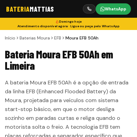
BATERIA
MATTIAS
WhatsApp
Domingo
hoje
Atendimento disponível agora · Ligue ou peça pelo WhatsApp
Início
Baterias Moura
EFB
Moura EFB 50Ah
Bateria Moura EFB 50Ah em
Limeira
A bateria Moura EFB 50Ah é a opção de entrada
da linha EFB (Enhanced Flooded Battery) da
Moura, projetada para veículos com sistema
start-stop básico, em que o motor desliga
sozinho em paradas curtas e religa quando o
motorista solta o freio. A tecnologia EFB tem
placas reforçadas e separador específico que