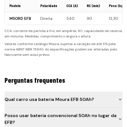
Modelo
Polaridade
CCA (A)
RC (min)
Peso (kg)
M50RD EFB
Direita
540
90
13,30
CCA: corrente de partida a frio, em ampères. RC: capacidade de reserva,
em minutos. Medidas: comprimento x largura x altura.
Valores conforme catálogo Moura, sujeitos a variação de até 5% pela
norma ABNT NBR 15940. As especificações podem ser alteradas pelo
fabricante sem aviso prévio.
Perguntas frequentes
Qual carro usa bateria Moura EFB 50Ah?
Posso usar bateria convencional 50Ah no lugar da
EFB?