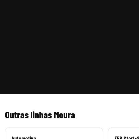
Outras linhas Moura
Automotiva
EFB Start-