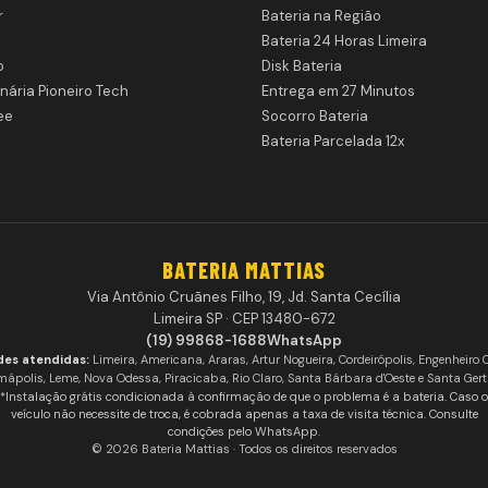
r
Bateria na Região
Bateria 24 Horas Limeira
o
Disk Bateria
nária Pioneiro Tech
Entrega em 27 Minutos
ee
Socorro Bateria
Bateria Parcelada 12x
BATERIA MATTIAS
Via Antônio Cruãnes Filho, 19, Jd. Santa Cecília
Limeira SP · CEP 13480-672
(19) 99868-1688
WhatsApp
des atendidas:
Limeira, Americana, Araras, Artur Nogueira, Cordeirópolis, Engenheiro 
mápolis, Leme, Nova Odessa, Piracicaba, Rio Claro, Santa Bárbara d'Oeste e Santa Gert
*Instalação grátis condicionada à confirmação de que o problema é a bateria. Caso o
veículo não necessite de troca, é cobrada apenas a taxa de visita técnica. Consulte
condições pelo WhatsApp.
© 2026 Bateria Mattias · Todos os direitos reservados