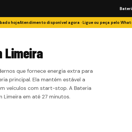
Bater
bado
hoje
Atendimento disponível agora · Ligue ou peça pelo Wha
m Limeira
ernos que fornece energia extra para
ria principal. Ela mantém estável a
em veículos com start-stop. A Bateria
em Limeira em até 27 minutos.