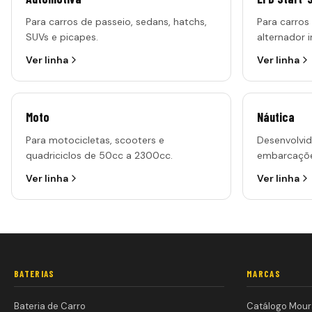
Para carros de passeio, sedans, hatchs,
Para carros
SUVs e picapes.
alternador i
Ver linha
Ver linha
Moto
Náutica
Para motocicletas, scooters e
Desenvolvid
quadriciclos de 50cc a 2300cc.
embarcaçõe
Ver linha
Ver linha
BATERIAS
MARCAS
Bateria de Carro
Catálogo Mour