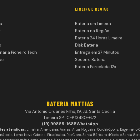
LIMEIRA E REGIÃO
a
Bateria em Limeira
r
Bateria na Região
Bateria 24 Horas Limeira
o
Disk Bateria
nária Pioneiro Tech
Entrega em 27 Minutos
ee
Socorro Bateria
Bateria Parcelada 12x
BATERIA MATTIAS
Via Antônio Cruãnes Filho, 19, Jd. Santa Cecília
Limeira SP · CEP 13480-672
(19) 99868-1688
WhatsApp
des atendidas:
Limeira, Americana, Araras, Artur Nogueira, Cordeirópolis, Engenheiro 
mápolis, Leme, Nova Odessa, Piracicaba, Rio Claro, Santa Bárbara d'Oeste e Santa Gert