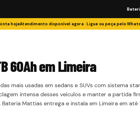
Bater
inta
hoje
Atendimento disponível agora · Ligue ou peça pelo Wha
EFB 60Ah em Limeira
a das mais usadas em sedans e SUVs com sistema sta
ciclagem intensa desses veículos e manter a partida fir
Bateria Mattias entrega e instala em Limeira em até