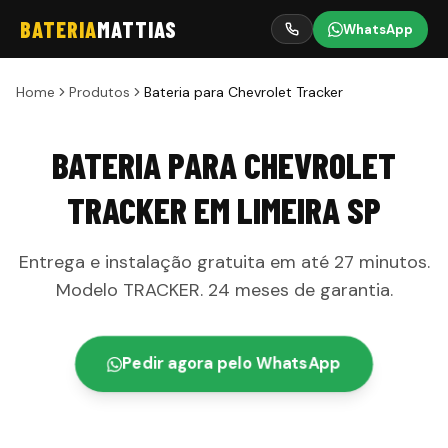
BATERIA
MATTIAS
WhatsApp
Home
Produtos
Bateria para Chevrolet Tracker
BATERIA PARA CHEVROLET
TRACKER
EM
LIMEIRA
SP
Entrega e instalação gratuita em até
27 minutos
.
Modelo
TRACKER
.
24 meses
de garantia
.
Pedir agora pelo WhatsApp