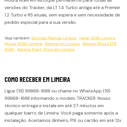
Moura AGM em estoque permanente para todas as
versões do Tracker, da LT 1.4 Turbo antiga até a Premier
1.2 Turbo e RS atuais, sem espera e sem necessidade de
pedido especial para a sua versão.
Veja também:
Baterias Mattias Limeira
·
Heliar 60Ah Limeira
·
Moura 60Ah Limeira
·
Bateria em Limeira
·
Bateria Moura EFB
60Ah
·
Bateria Start-Stop em Limeira
COMO RECEBER EM
LIMEIRA
Ligue (19) 99868-1688 ou chame no WhatsApp (19)
99868-1688 informando o modelo
TRACKER
. Nosso
técnico entrega e instala em até
27 minutos
em
qualquer bairro de
Limeira
. Você paga somente após a
instalação. Aceitamos dinheiro, PIX ou cartão em até 12x