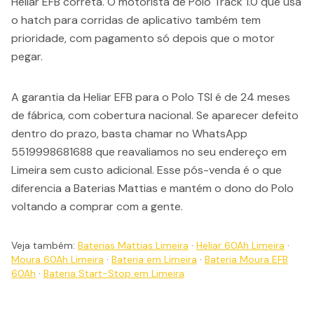
Heliar EFB correta. O motorista de Polo Track 1.0 que usa
o hatch para corridas de aplicativo também tem
prioridade, com pagamento só depois que o motor
pegar.
A garantia da Heliar EFB para o Polo TSI é de 24 meses
de fábrica, com cobertura nacional. Se aparecer defeito
dentro do prazo, basta chamar no WhatsApp
5519998681688 que reavaliamos no seu endereço em
Limeira sem custo adicional. Esse pós-venda é o que
diferencia a Baterias Mattias e mantém o dono do Polo
voltando a comprar com a gente.
Veja também:
Baterias Mattias Limeira
·
Heliar 60Ah Limeira
·
Moura 60Ah Limeira
·
Bateria em Limeira
·
Bateria Moura EFB
60Ah
·
Bateria Start-Stop em Limeira