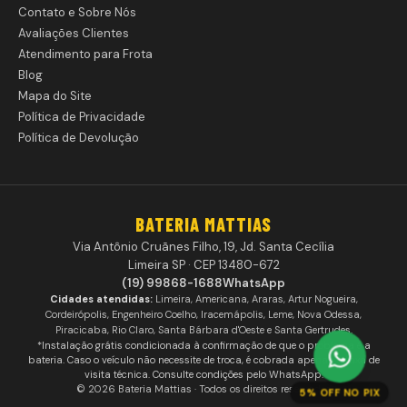
Contato e Sobre Nós
Avaliações Clientes
Atendimento para Frota
Blog
Mapa do Site
Política de Privacidade
Política de Devolução
BATERIA MATTIAS
Via Antônio Cruãnes Filho, 19, Jd. Santa Cecília
Limeira SP · CEP 13480-672
(19) 99868-1688
WhatsApp
Cidades atendidas:
Limeira, Americana, Araras, Artur Nogueira,
Cordeirópolis, Engenheiro Coelho, Iracemápolis, Leme, Nova Odessa,
Piracicaba, Rio Claro, Santa Bárbara d'Oeste e Santa Gertrudes.
*Instalação grátis condicionada à confirmação de que o problema é a
bateria. Caso o veículo não necessite de troca, é cobrada apenas a taxa de
visita técnica. Consulte condições pelo WhatsApp.
© 2026 Bateria Mattias · Todos os direitos reservados
5% OFF NO PIX