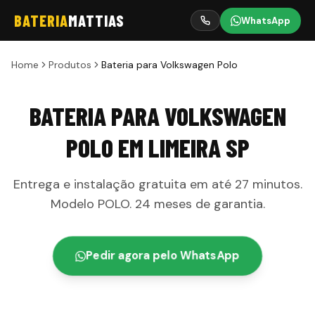
BATERIA
MATTIAS
WhatsApp
Home
Produtos
Bateria para Volkswagen Polo
BATERIA PARA VOLKSWAGEN
POLO
EM
LIMEIRA
SP
Entrega e instalação gratuita em até
27 minutos
.
Modelo
POLO
.
24 meses
de garantia
.
Pedir agora pelo WhatsApp