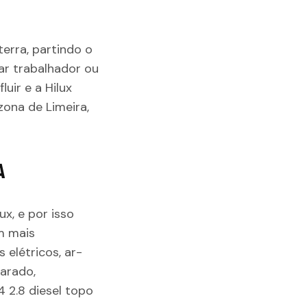
erra, partindo o
ar trabalhador ou
uir e a Hilux
zona de Limeira,
A
x, e por isso
m mais
 elétricos, ar-
arado,
 2.8 diesel topo