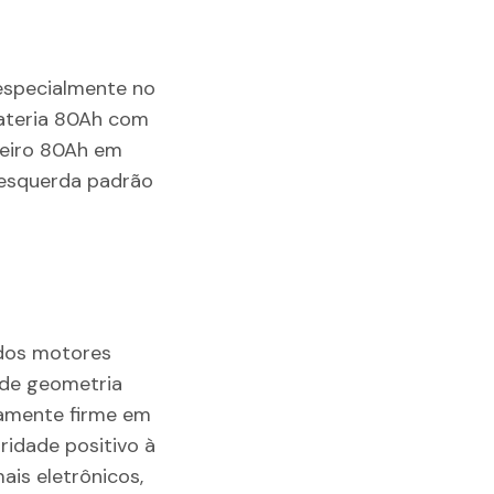
 especialmente no
 bateria 80Ah com
neiro 80Ah em
 esquerda padrão
 dos motores
 de geometria
tamente firme em
ridade positivo à
is eletrônicos,