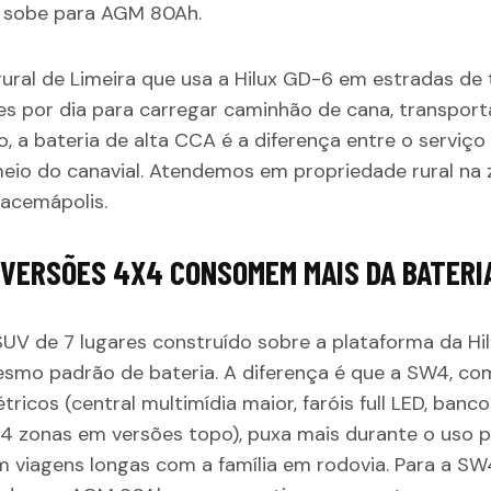
 sobe para AGM 80Ah.
ural de Limeira que usa a Hilux GD-6 em estradas de t
es por dia para carregar caminhão de cana, transport
 a bateria de alta CCA é a diferença entre o serviço fl
meio do canavial. Atendemos em propriedade rural na 
racemápolis.
 VERSÕES 4X4 CONSOMEM MAIS DA BATERI
UV de 7 lugares construído sobre a plataforma da Hilu
smo padrão de bateria. A diferença é que a SW4, co
ricos (central multimídia maior, faróis full LED, bancos
4 zonas em versões topo), puxa mais durante o uso p
 viagens longas com a família em rodovia. Para a SW4