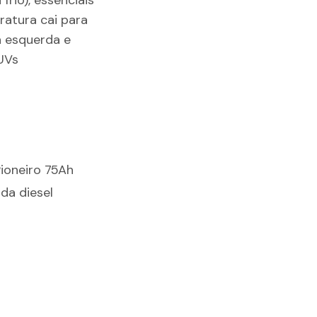
frio), essenciais
ratura cai para
à esquerda e
UVs
Pioneiro 75Ah
da diesel