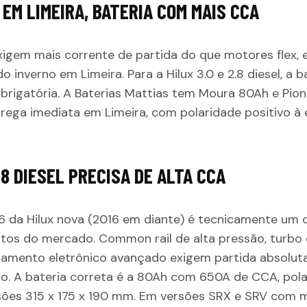
 EM LIMEIRA, BATERIA COM MAIS CCA
xigem mais corrente de partida do que motores flex,
o inverno em Limeira. Para a Hilux 3.0 e 2.8 diesel, a
rigatória. A Baterias Mattias tem Moura 80Ah e Pio
rega imediata em Limeira, com polaridade positivo à
.8 DIESEL PRECISA DE ALTA CCA
 da Hilux nova (2016 em diante) é tecnicamente um
stos do mercado. Common rail de alta pressão, turbo
ciamento eletrônico avançado exigem partida absolu
o. A bateria correta é a 80Ah com 650A de CCA, pola
ões 315 x 175 x 190 mm. Em versões SRX e SRV com ma