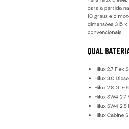
Para Hilux diesel
para a partida n
10 graus e o moto
dimensões 315 x 
convencionais.
QUAL BATERIA
Hilux 2.7 Flex
Hilux 3.0 Die
Hilux 2.8 GD-
Hilux SW4 2.7 
Hilux SW4 2.8
Hilux Cabine 