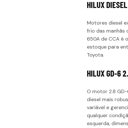
HILUX DIESEL
Motores diesel e
frio das manhãs d
650A de CCA é ob
estoque para ent
Toyota.
HILUX GD-6 2
O motor 2.8 GD-6
diesel mais robu
variável e geren
qualquer condiçã
esquerda, dimens