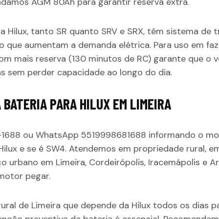
ndamos AGM 80Ah para garantir reserva extra.
a Hilux, tanto SR quanto SRV e SRX, têm sistema de t
vo que aumentam a demanda elétrica. Para uso em faze
a com mais reserva (130 minutos de RC) garante que o 
as sem perder capacidade ao longo do dia.
 BATERIA PARA HILUX EM LIMEIRA
8-1688 ou WhatsApp 5519998681688 informando o mot
a Hilux e se é SW4. Atendemos em propriedade rural, 
o urbano em Limeira, Cordeirópolis, Iracemápolis e 
motor pegar.
rural de Limeira que depende da Hilux todos os dias p