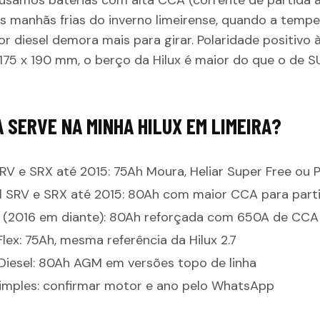
, usamos baterias com alta CCA (corrente de partida a 
as manhãs frias do inverno limeirense, quando a tempe
r diesel demora mais para girar. Polaridade positivo 
175 x 190 mm, o berço da Hilux é maior do que o de S
 SERVE NA MINHA HILUX EM LIMEIRA?
 SRV e SRX até 2015: 75Ah Moura, Heliar Super Free ou 
sel SRV e SRX até 2015: 80Ah com maior CCA para parti
6 (2016 em diante): 80Ah reforçada com 650A de CCA
Flex: 75Ah, mesma referência da Hilux 2.7
 Diesel: 80Ah AGM em versões topo de linha
Simples: confirmar motor e ano pelo WhatsApp