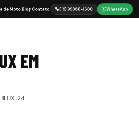
ia de Moto
Blog
Contato
(19) 99868-1688
WhatsApp
LUX
EM
HILUX
.
24