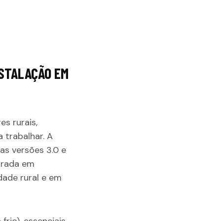
NSTALAÇÃO EM
es rurais,
 trabalhar. A
 as versões 3.0 e
parada em
dade rural e em