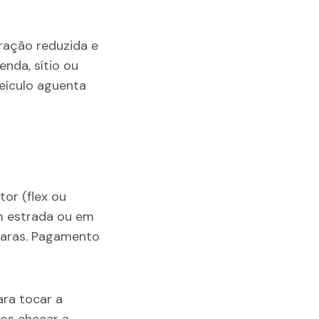
ração reduzida e
nda, sítio ou
veículo aguenta
or (flex ou
em estrada ou em
Araras. Pagamento
ara tocar a