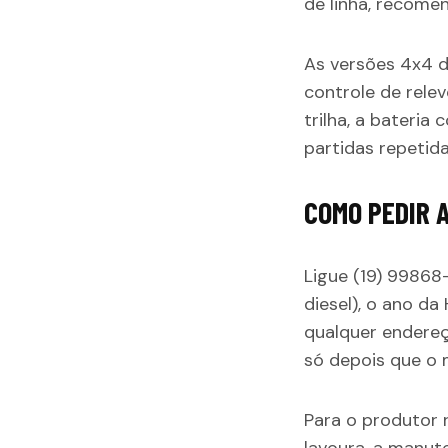
de linha, recome
As versões 4x4 d
controle de rele
trilha, a bateri
partidas repetid
COMO PEDIR A
Ligue (19) 9986
diesel), o ano d
qualquer endereç
só depois que o 
Para o produtor 