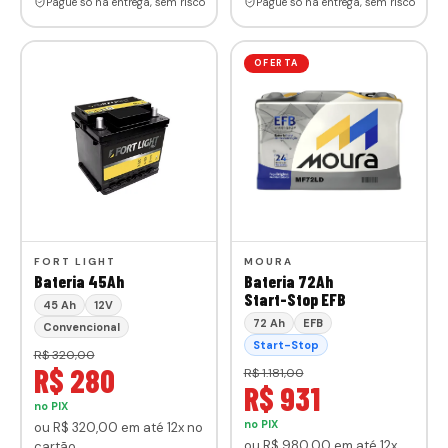
Pague só na entrega, sem risco
Pague só na entrega, sem risco
OFERTA
FORT LIGHT
MOURA
Bateria 45Ah
Bateria 72Ah
Start-Stop EFB
45 Ah
12V
72 Ah
EFB
Convencional
Start-Stop
R$ 320,00
R$ 280
R$ 1.181,00
R$ 931
no PIX
no PIX
ou
R$ 320
,00
em até 12x no
ou
R$ 980
,00
em até 12x
cartão