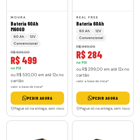
MOURA
REAL FREE
Bateria 60Ah
Bateria 60Ah
M60GD
60 Ah
12V
60 Ah
12V
Convencional
Convencional
R$ 349,00
R$ 284
R$ 639,00
R$ 499
no PIX
no PIX
ou
R$ 299
,00
em até 12x no
ou
R$ 530
,00
em até 12x no
cartão
cartão
valor a base de troca*
valor a base de troca*
PEDIR AGORA
PEDIR AGORA
Pague só na entrega, sem risco
Pague só na entrega, sem risco