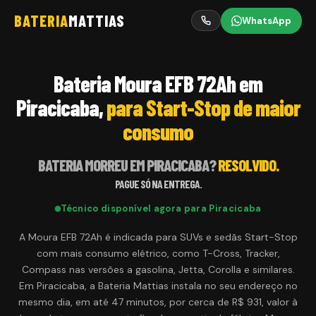
BATERIA
MATTIAS
WhatsApp
Bateria Moura EFB 72Ah em
Piracicaba,
para Start-Stop de maior
consumo
BATERIA MORREU EM
PIRACICABA
?
RESOLVIDO.
PAGUE SÓ NA ENTREGA.
Técnico disponível agora para
Piracicaba
A Moura EFB 72Ah é indicada para SUVs e sedãs Start-Stop
com mais consumo elétrico, como T-Cross, Tracker,
Compass nas versões a gasolina, Jetta, Corolla e similares.
Em Piracicaba, a Bateria Mattias instala no seu endereço no
mesmo dia, em até 47 minutos, por cerca de R$ 931, valor à