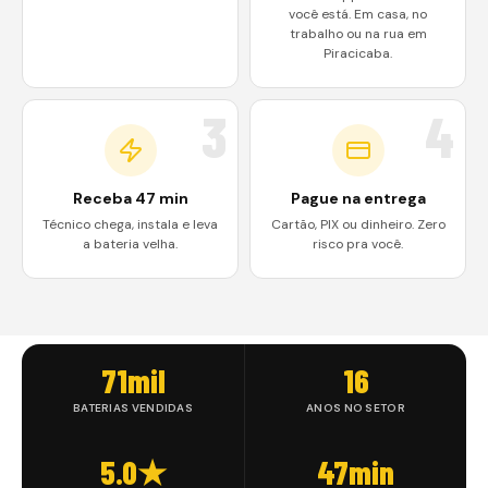
você está. Em casa, no
trabalho ou na rua em
Piracicaba.
3
4
Receba 47 min
Pague na entrega
Técnico chega, instala e leva
Cartão, PIX ou dinheiro. Zero
a bateria velha.
risco pra você.
71mil
16
BATERIAS VENDIDAS
ANOS NO SETOR
5.0★
47min