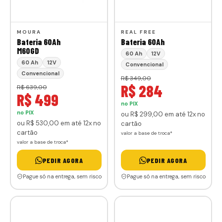
MOURA
REAL FREE
Bateria 60Ah
Bateria 60Ah
M60GD
60 Ah
12V
60 Ah
12V
Convencional
Convencional
R$ 349,00
R$ 284
R$ 639,00
R$ 499
no PIX
no PIX
ou
R$ 299
,00
em até 12x no
ou
R$ 530
,00
em até 12x no
cartão
cartão
valor a base de troca*
valor a base de troca*
PEDIR AGORA
PEDIR AGORA
Pague só na entrega, sem risco
Pague só na entrega, sem risco