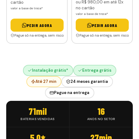
ou
R$ 980
,00
em até 12x
cartão
no cartão
valor a base de troca*
valor a base de troca*
PEDIR AGORA
PEDIR AGORA
Pague só na entrega, sem risco
Pague só na entrega, sem risco
Instalação grátis*
Entrega grátis
Até 27 min
24 meses garantia
Pague na entrega
71
mil
16
BATERIAS VENDIDAS
ANOS NO SETOR
5.0
27
min