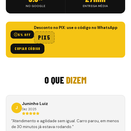
NO GOOGLE
ENTREGA MÉDIA
Desconto no PIX: use o código no WhatsApp
5% OFF
PIX5
COPIAR CÓDIGO
O QUE
DIZEM
Juninho Luiz
J
Dez 2025
"Atendimento e agilidade sem igual. Carro parou, em menos
de 30 minutos já estava rodando."