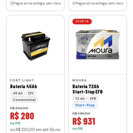
Pague só na entrega, sem risco
Pague só na entrega, sem risco
OFERTA
FORT LIGHT
MOURA
Bateria 45Ah
Bateria 72Ah
Start-Stop EFB
45 Ah
12V
72 Ah
EFB
Convencional
Start-Stop
R$ 320,00
R$ 280
R$ 1.181,00
R$ 931
no PIX
no PIX
ou
R$ 320
,00
em até 12x no