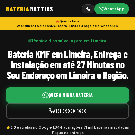
BATERIA
MATTIAS
WhatsApp
Quinta
hoje
Atendimento disponível agora · Ligue ou peça pelo WhatsApp
Técnico disponível agora em Limeira
Bateria KMF em Limeira, Entrega e
Instalação em até 27 Minutos no
Seu Endereço em Limeira e Região.
QUERO MINHA BATERIA
(19) 99868-1688
5,0
estrelas no Google
·
1.344 avaliações
·
71 mil baterias instaladas
·
Pague na entrega