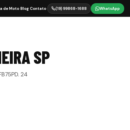
ia de Moto
Blog
Contato
(19) 99868-1688
WhatsApp
MEIRA
SP
FB75PD
.
24