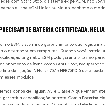
des com Start Stop, o sistema exige AGM, não 75Ah
icamos a linha AGM Heliar ou Moura, confirme o mode
PRECISAM DE BATERIA CERTIFICADA, HELI
êm o ESM, sistema de gerenciamento que registra a 
sta o alternador em tempo real. Quando você instala 
cificação original, o ESM pode gerar alertas no pain
funcionamento de itens como Start Stop, recuperação
 fino da injeção. A Heliar 75Ah HFB75PD é certificada 
m esses módulos.
demos donos de Tiguan, A3 e Classe A que vinham até
 garantir a especificação correta. Com a Baterias Ma
a no seu endereço em até 27 minutos, instalada por t