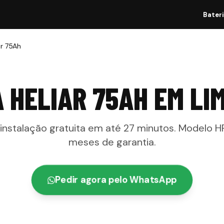
Bater
ar 75Ah
A HELIAR 75AH
EM
LI
 instalação gratuita em até
27 minutos
. Modelo
H
meses
de garantia
.
Pedir agora pelo WhatsApp