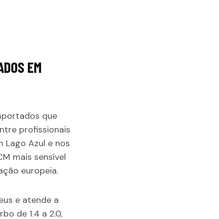
ADOS EM
importados que
tre profissionais
m Lago Azul e nos
CM mais sensível
ação europeia.
peus e atende a
o de 1.4 a 2.0,