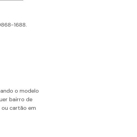
9868-1688.
mando o modelo
er bairro de
X ou cartão em