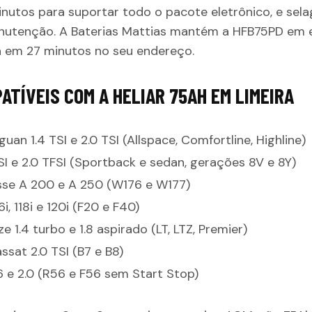
inutos para suportar todo o pacote eletrônico, e se
nutenção. A Baterias Mattias mantém a HFB75PD em
a em 27 minutos no seu endereço.
ATÍVEIS COM A HELIAR 75AH EM LIMEIRA
uan 1.4 TSI e 2.0 TSI (Allspace, Comfortline, Highline)
SI e 2.0 TFSI (Sportback e sedan, gerações 8V e 8Y)
se A 200 e A 250 (W176 e W177)
i, 118i e 120i (F20 e F40)
e 1.4 turbo e 1.8 aspirado (LT, LTZ, Premier)
sat 2.0 TSI (B7 e B8)
6 e 2.0 (R56 e F56 sem Start Stop)