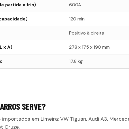
 partida a frio)
600A
 capacidade)
120 min
Positivo à direita
L x A)
278 x 175 x 190 mm
o
17,8 kg
CARROS SERVE?
 importados em Limeira: VW Tiguan, Audi A3, Merced
et Cruze.