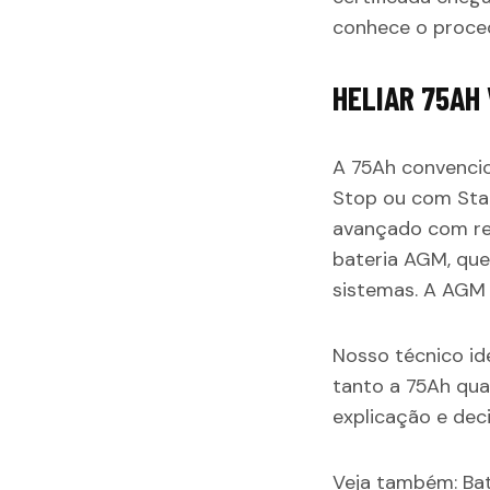
conhece o proced
HELIAR 75AH 
A 75Ah convencio
Stop ou com Star
avançado com rec
bateria AGM, que
sistemas. A AGM 
Nosso técnico id
tanto a 75Ah qua
explicação e dec
Veja também:
Ba