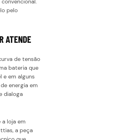
 convencional.
lo pelo
AR ATENDE
curva de tensão
uma bateria que
el e em alguns
 de energia em
e dialoga
 a loja em
ttias, a peça
écnico que