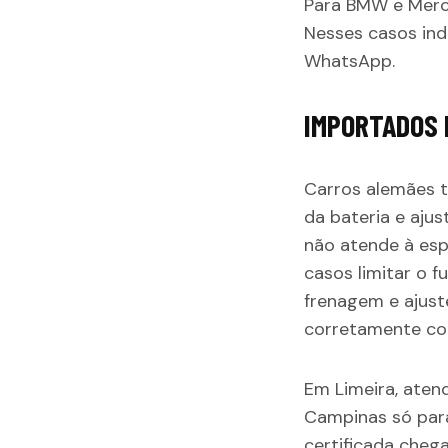
Para BMW e Merce
Nesses casos ind
WhatsApp.
IMPORTADOS 
Carros alemães t
da bateria e aju
não atende à espe
casos limitar o 
frenagem e ajuste
corretamente co
Em Limeira, aten
Campinas só para
certificada cheg