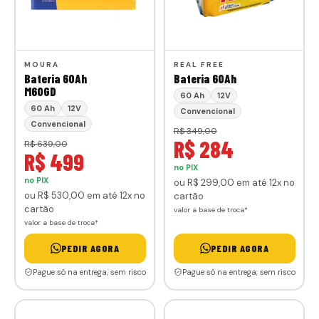
MOURA
REAL FREE
Bateria 60Ah
Bateria 60Ah
M60GD
60 Ah
12V
60 Ah
12V
Convencional
Convencional
R$ 349,00
R$ 284
R$ 639,00
R$ 499
no PIX
no PIX
ou
R$ 299
,00
em até 12x no
ou
R$ 530
,00
em até 12x no
cartão
cartão
valor a base de troca*
valor a base de troca*
PEDIR AGORA
PEDIR AGORA
Pague só na entrega, sem risco
Pague só na entrega, sem risco