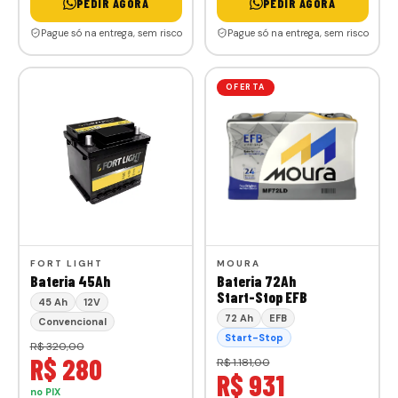
PEDIR AGORA
PEDIR AGORA
Pague só na entrega, sem risco
Pague só na entrega, sem risco
OFERTA
FORT LIGHT
MOURA
Bateria 45Ah
Bateria 72Ah
Start-Stop EFB
45 Ah
12V
72 Ah
EFB
Convencional
Start-Stop
R$ 320,00
R$ 280
R$ 1.181,00
R$ 931
no PIX