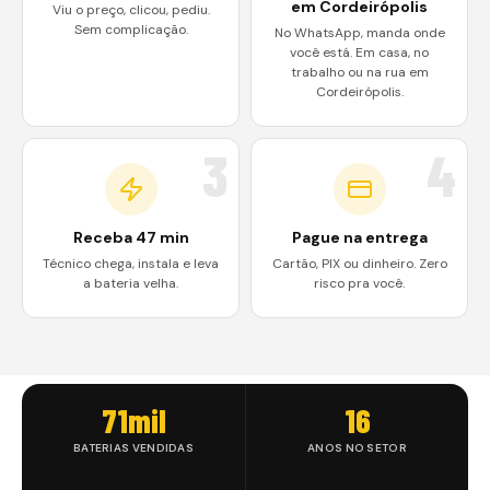
em Cordeirópolis
Viu o preço, clicou, pediu.
Sem complicação.
No WhatsApp, manda onde
você está. Em casa, no
trabalho ou na rua em
Cordeirópolis.
3
4
Receba 47 min
Pague na entrega
Técnico chega, instala e leva
Cartão, PIX ou dinheiro. Zero
a bateria velha.
risco pra você.
71mil
16
BATERIAS VENDIDAS
ANOS NO SETOR