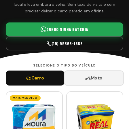
local e leva embora a velha. Sem taxa de visita e sem
precisar deixar o carro parado em oficina.
QUERO MINHA BATERIA
(19) 99868-1688
SELECIONE O TIPO DO VEÍCULO
Moto
Carro
MAIS VENDIDO