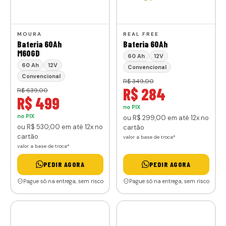
MOURA
REAL FREE
Bateria 60Ah
Bateria 60Ah
M60GD
60 Ah
12V
60 Ah
12V
Convencional
Convencional
R$ 349,00
R$ 284
R$ 639,00
R$ 499
no PIX
no PIX
ou
R$ 299
,00
em até 12x no
ou
R$ 530
,00
em até 12x no
cartão
cartão
valor a base de troca*
valor a base de troca*
PEDIR AGORA
PEDIR AGORA
Pague só na entrega, sem risco
Pague só na entrega, sem risco