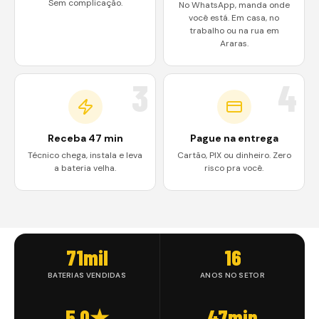
Sem complicação.
No WhatsApp, manda onde
você está. Em casa, no
trabalho ou na rua em
Araras.
3
4
Receba 47 min
Pague na entrega
Técnico chega, instala e leva
Cartão, PIX ou dinheiro. Zero
a bateria velha.
risco pra você.
71mil
16
BATERIAS VENDIDAS
ANOS NO SETOR
5.0★
47min