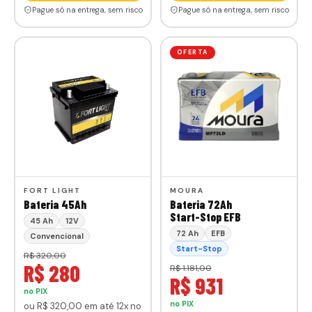
Pague só na entrega, sem risco
Pague só na entrega, sem risco
OFERTA
FORT LIGHT
MOURA
Bateria 45Ah
Bateria 72Ah
Start-Stop EFB
45 Ah
12V
72 Ah
EFB
Convencional
Start-Stop
R$ 320,00
R$ 280
R$ 1.181,00
R$ 931
no PIX
no PIX
ou
R$ 320
,00
em até 12x no