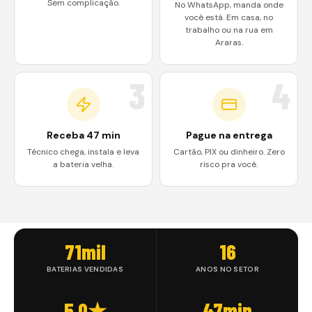
Sem complicação.
No WhatsApp, manda onde
você está. Em casa, no
trabalho ou na rua em
Araras.
3
4
Receba 47 min
Pague na entrega
Técnico chega, instala e leva
Cartão, PIX ou dinheiro. Zero
a bateria velha.
risco pra você.
71mil
16
BATERIAS VENDIDAS
ANOS NO SETOR
5.0★
47min