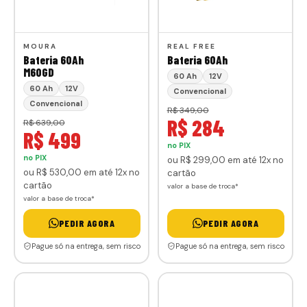
MOURA
REAL FREE
Bateria 60Ah
Bateria 60Ah
M60GD
60 Ah
12V
60 Ah
12V
Convencional
Convencional
R$ 349,00
R$ 284
R$ 639,00
R$ 499
no PIX
no PIX
ou
R$ 299
,00
em até 12x no
ou
R$ 530
,00
em até 12x no
cartão
cartão
valor a base de troca*
valor a base de troca*
PEDIR AGORA
PEDIR AGORA
Pague só na entrega, sem risco
Pague só na entrega, sem risco