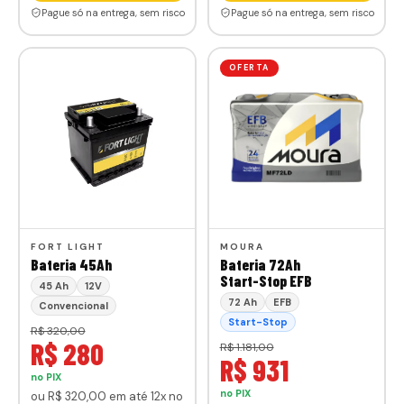
Pague só na entrega, sem risco
Pague só na entrega, sem risco
OFERTA
FORT LIGHT
MOURA
Bateria 45Ah
Bateria 72Ah
Start-Stop EFB
45 Ah
12V
72 Ah
EFB
Convencional
Start-Stop
R$ 320,00
R$ 280
R$ 1.181,00
R$ 931
no PIX
no PIX
ou
R$ 320
,00
em até 12x no