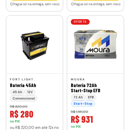
Pague só na entrega, sem risco
Pague só na entrega, sem risco
OFERTA
FORT LIGHT
MOURA
Bateria 45Ah
Bateria 72Ah
Start-Stop EFB
45 Ah
12V
72 Ah
EFB
Convencional
Start-Stop
R$ 320,00
R$ 280
R$ 1.181,00
R$ 931
no PIX
no PIX
ou
R$ 320
,00
em até 12x no