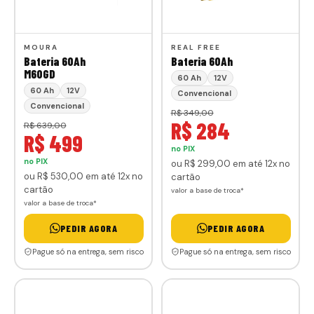
MOURA
REAL FREE
Bateria 60Ah
Bateria 60Ah
M60GD
60 Ah
12V
60 Ah
12V
Convencional
Convencional
R$ 349,00
R$ 284
R$ 639,00
R$ 499
no PIX
no PIX
ou
R$ 299
,00
em até 12x no
ou
R$ 530
,00
em até 12x no
cartão
cartão
valor a base de troca*
valor a base de troca*
PEDIR AGORA
PEDIR AGORA
Pague só na entrega, sem risco
Pague só na entrega, sem risco