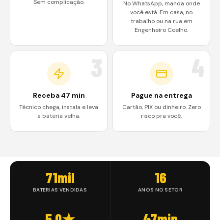
Sem complicação.
No WhatsApp, manda onde
você está. Em casa, no
trabalho ou na rua em
Engenheiro Coelho.
3
4
Receba 47 min
Pague na entrega
Técnico chega, instala e leva
Cartão, PIX ou dinheiro. Zero
a bateria velha.
risco pra você.
71mil
16
BATERIAS VENDIDAS
ANOS NO SETOR
5.0★
47min