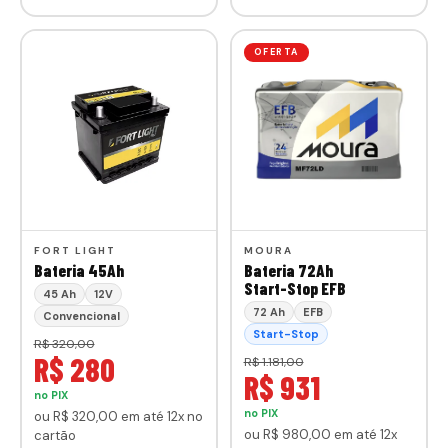
OFERTA
FORT LIGHT
MOURA
Bateria 45Ah
Bateria 72Ah
Start-Stop EFB
45 Ah
12V
72 Ah
EFB
Convencional
Start-Stop
R$ 320,00
R$ 280
R$ 1.181,00
R$ 931
no PIX
no PIX
ou
R$ 320
,00
em até 12x no
ou
R$ 980
,00
em até 12x
cartão