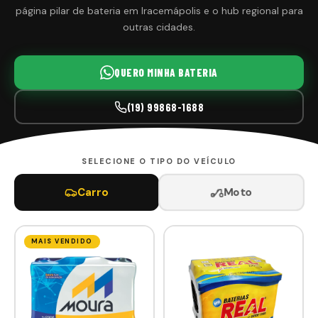
página pilar de bateria em Iracemápolis e o hub regional para
outras cidades.
QUERO MINHA BATERIA
(19) 99868-1688
SELECIONE O TIPO DO VEÍCULO
Moto
Carro
MAIS VENDIDO