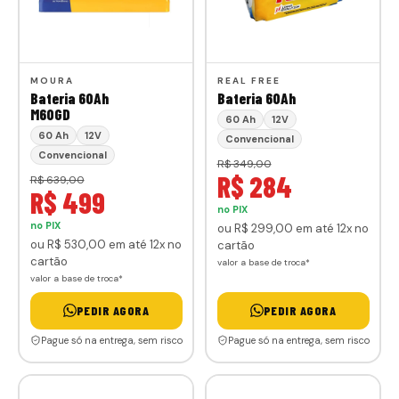
MOURA
REAL FREE
Bateria 60Ah
Bateria 60Ah
M60GD
60 Ah
12V
60 Ah
12V
Convencional
Convencional
R$ 349,00
R$ 284
R$ 639,00
R$ 499
no PIX
no PIX
ou
R$ 299
,00
em até 12x no
ou
R$ 530
,00
em até 12x no
cartão
cartão
valor a base de troca*
valor a base de troca*
PEDIR AGORA
PEDIR AGORA
Pague só na entrega, sem risco
Pague só na entrega, sem risco