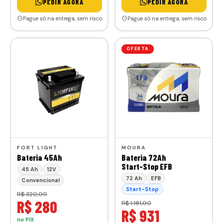
PEDIR AGORA
PEDIR AGORA
Pague só na entrega, sem risco
Pague só na entrega, sem risco
OFERTA
FORT LIGHT
MOURA
Bateria 45Ah
Bateria 72Ah
Start-Stop EFB
45 Ah
12V
72 Ah
EFB
Convencional
Start-Stop
R$ 320,00
R$ 280
R$ 1.181,00
R$ 931
no PIX