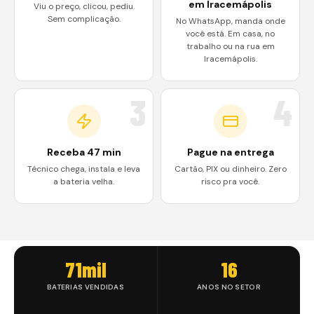
em Iracemápolis
Viu o preço, clicou, pediu.
Sem complicação.
No WhatsApp, manda onde
você está. Em casa, no
trabalho ou na rua em
Iracemápolis.
3
4
Receba 47 min
Pague na entrega
Técnico chega, instala e leva
Cartão, PIX ou dinheiro. Zero
a bateria velha.
risco pra você.
71mil
16
BATERIAS VENDIDAS
ANOS NO SETOR