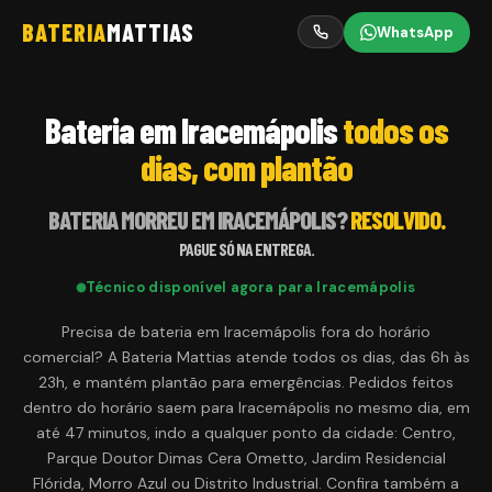
BATERIA
MATTIAS
WhatsApp
Bateria em Iracemápolis
todos os
dias, com plantão
BATERIA MORREU EM
IRACEMÁPOLIS
?
RESOLVIDO.
PAGUE SÓ NA ENTREGA.
Técnico disponível agora para
Iracemápolis
Precisa de bateria em Iracemápolis fora do horário
comercial? A Bateria Mattias atende todos os dias, das 6h às
23h, e mantém plantão para emergências. Pedidos feitos
dentro do horário saem para Iracemápolis no mesmo dia, em
até 47 minutos, indo a qualquer ponto da cidade: Centro,
Parque Doutor Dimas Cera Ometto, Jardim Residencial
Flórida, Morro Azul ou Distrito Industrial. Confira também a